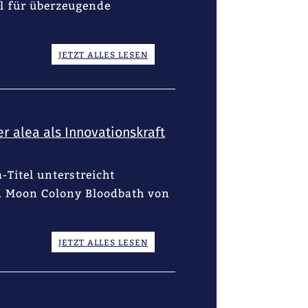
ol für überzeugende
JETZT ALLES LESEN
 alea als Innovationskraft
-Titel unterstreicht
e. Moon Colony Bloodbath von
JETZT ALLES LESEN