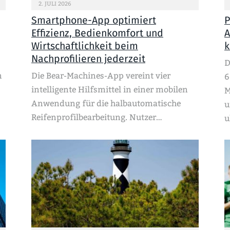
2. JULI 2026
Smartphone-App optimiert
P
Effizienz, Bedienkomfort und
A
Wirtschaftlichkeit beim
k
Nachprofilieren jederzeit
D
n
Die Bear-Machines-App vereint vier
6
intelligente Hilfsmittel in einer mobilen
M
Anwendung für die halbautomatische
u
Reifenprofilbearbeitung. Nutzer…
u