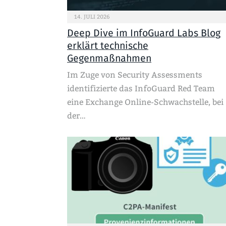
14. JULI 2026
Deep Dive im InfoGuard Labs Blog
erklärt technische
Gegenmaßnahmen
Im Zuge von Security Assessments
identifizierte das InfoGuard Red Team
eine Exchange Online-Schwachstelle, bei
der…