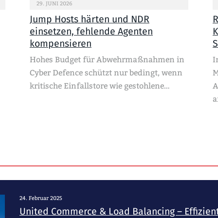
29. JUNI 2026
Jump Hosts härten und NDR
R
einsetzen, fehlende Agenten
K
kompensieren
S
Hohes Budget für Abwehrmaßnahmen in
I
Cyber Defence schützt nur bedingt, wenn
M
kritische Einfallstore wie gestohlene…
A
a
24. Februar 2025
United Commerce & Load Balancing – Effiziente