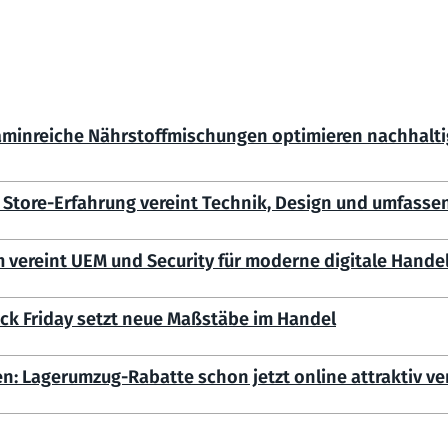
itaminreiche Nährstoffmischungen optimieren nachhalti
Store-Erfahrung vereint Technik, Design und umfasse
 vereint UEM und Security für moderne digitale Hande
ck Friday setzt neue Maßstäbe im Handel
fen: Lagerumzug-Rabatte schon jetzt online attraktiv ve