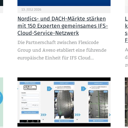
13. JULI 2026
Nordics- und DACH-Märkte stärken
L
mit 150 Experten gemeinsames IFS-
k
Cloud-Service-Netzwerk
s
F
Die Partnerschaft zwischen Flexicode
A
Group und Aveso etabliert eine führende
d
europäische Einheit für IFS Cloud…
z