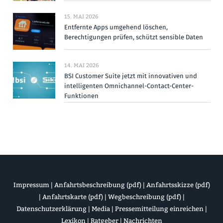
15. MAI 2026
Entfernte Apps umgehend löschen,
Berechtigungen prüfen, schützt sensible Daten
14. MAI 2026
BSI Customer Suite jetzt mit innovativen und
intelligenten Omnichannel-Contact-Center-
Funktionen
Impressum
|
Anfahrtsbeschreibung (pdf)
|
Anfahrtsskizze (pdf)
|
Anfahrtskarte (pdf)
|
Wegbeschreibung (pdf)
|
Datenschutzerklärung
|
Media
|
Pressemitteilung einreichen
|
Lexikon
|
Ratgeber
|
Nachrichten