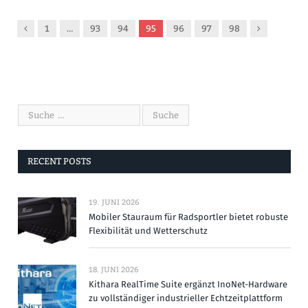
Vorgänger
Nachfolger
1
…
93
94
95
96
97
98
RECENT POSTS
19. JUNI 2026
Mobiler Stauraum für Radsportler bietet robuste
Flexibilität und Wetterschutz
18. JUNI 2026
Kithara RealTime Suite ergänzt InoNet-Hardware
zu vollständiger industrieller Echtzeitplattform