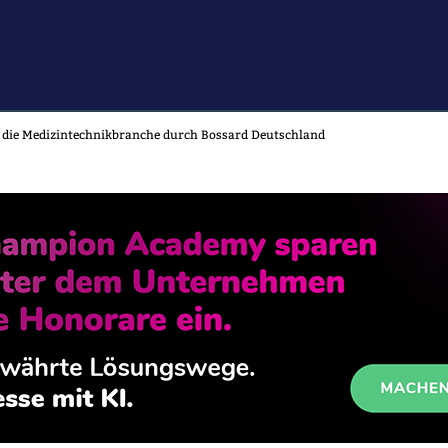
 die Medizintechnikbranche durch Bossard Deutschland
CE