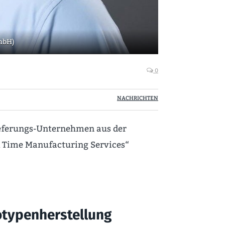
mbH)
0
NACHRICHTEN
ieferungs-Unternehmen aus der
l Time Manufacturing Services“
totypenherstellung