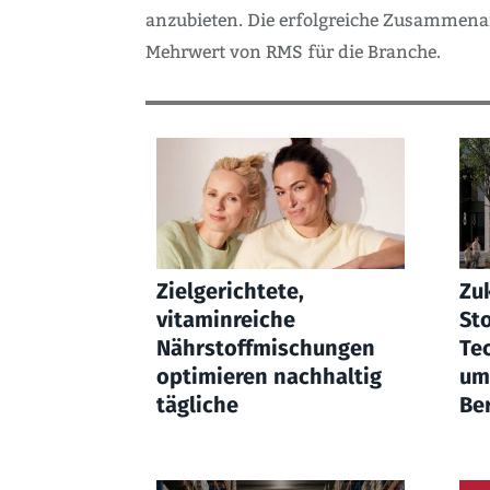
anzubieten. Die erfolgreiche Zusammena
Mehrwert von RMS für die Branche.
Zielgerichtete,
Zu
vitaminreiche
St
Nährstoffmischungen
Te
optimieren nachhaltig
um
tägliche
Be
Flüssigkeitsaufnahme
und Vitalität