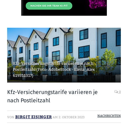
Kfz-Versicherungstarife variieren je nach
Postleitzahl (Foto: AdobeStock - Elena_Alex
619311317)
Kfz-Versicherungstarife variieren je
0
nach Postleitzahl
BIRGIT EISINGER
NACHRICHTEN
VON
AM
2. OKTOBER 2023