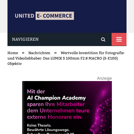
NAVIGIEREN
united ECOMMERCE
»
»
Home
Nachrichten
Wertvolle Investition für Fotografie-
und Videoliebhaber: Das LUMIX S 100mm F2.8 MACRO (S-E100)
Objektiv