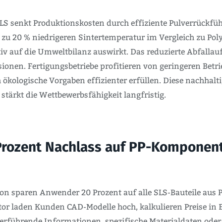
LS senkt Produktionskosten durch effiziente Pulverrückfü
 zu 20 % niedrigeren Sintertemperatur im Vergleich zu Pol
itiv auf die Umweltbilanz auswirkt. Das reduzierte Abfall
onen. Fertigungsbetriebe profitieren von geringeren Betri
ologische Vorgaben effizienter erfüllen. Diese nachhaltig
stärkt die Wettbewerbsfähigkeit langfristig.
Prozent Nachlass auf PP-Komponent
n sparen Anwender 20 Prozent auf alle SLS-Bauteile aus 
r laden Kunden CAD-Modelle hoch, kalkulieren Preise in E
terführende Informationen, spezifische Materialdaten ode