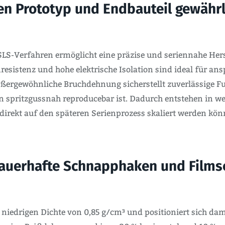
en Prototyp und Endbauteil gewährle
SLS-Verfahren ermöglicht eine präzise und seriennahe Hers
resistenz und hohe elektrische Isolation sind ideal für a
außergewöhnliche Bruchdehnung sicherstellt zuverlässige 
n spritzgussnah reproducebar ist. Dadurch entstehen in w
direkt auf den späteren Serienprozess skaliert werden könn
 dauerhafte Schnapphaken und Films
iedrigen Dichte von 0,85 g/cm³ und positioniert sich damit