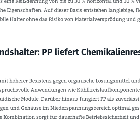
es eine Reißdehnung von bis zu 30 % horizontal und 10 % v
he Eigenschaften. Auf dieser Basis entstehen langlebige, f
abile Halter ohne das Risiko von Materialversprödung und 
ndshalter: PP liefert Chemikalienre
 mit höherer Resistenz gegen organische Lösungsmittel un
anspruchsvolle Anwendungen wie Kühlkreislaufkomponenten
idische Module. Darüber hinaus fungiert PP als zuverlässig
en und Gehäuse im Niederspannungsbereich optimal geschü
se Kombination sorgt für dauerhafte Betriebssicherheit u