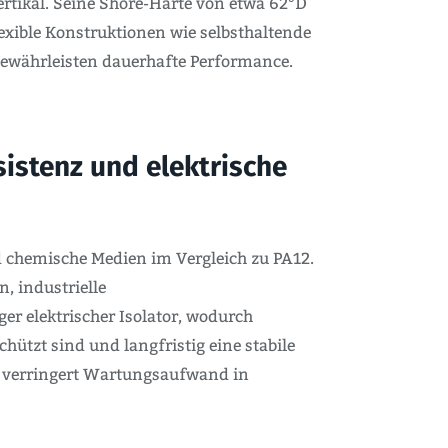
ertikal. Seine Shore-Härte von etwa 62°D
lexible Konstruktionen wie selbsthaltende
gewährleisten dauerhafte Performance.
sistenz und elektrische
d chemische Medien im Vergleich zu PA12.
, industrielle
er elektrischer Isolator, wodurch
tzt sind und langfristig eine stabile
nd verringert Wartungsaufwand in