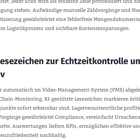
net. Jeder Scan wird als einzelne Zeile protokolliert und d
rfügung stehen. Aufwändige manuelle Zählvorgänge und Na
isierung gewährleistet eine fehlerfreie Mengendokumentati
 im Logistikprozess und sichtbare Kosteneinsparungen.
esezeichen zur Echtzeitkontrolle u
iv
 automatisch im Video-Management-System (VMS) abgelegt
Chain-Monitoring. KI-gestützte Lesezeichen markieren krit
te sofort erkennbar sind. Lagerverantwortliche profitier
r Vorgänge gewährleistet Compliance, vereinfacht Ursachen
ette. Auswertungen liefern KPIs, ermöglichen effektive u
denzufriedenheit nachhaltig.