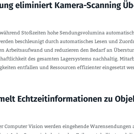
ng eliminiert Kamera-Scanning Üb
et während Stoßzeiten hohe Sendungsvolumina automatisch
rden beschleunigt durch automatisches Lesen und Zuordn
en Arbeitsaufwand und reduzieren den Bedarf an Überstun
chaftlichkeit des gesamten Lagersystems nachhaltig. Mitar
igkeiten entfallen und Ressourcen effizienter eingesetzt w
elt Echtzeitinformationen zu Obje
der Computer Vision werden eingehende Warensendungen au