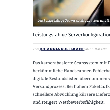
Leistungsfähige Serverkonfiguration mit G
Leistungsfähige Serverkonfiguratio
JOHANNES ROLLEKAMP
VON
AM
13. MAI 2026
Das kamerabasierte Scansystem mit De
herkömmliche Handscanner. Fehlerhaft
digitale Bestandslisten übernommen w
Versandprozess. Bei hohem Paketaufko
schnellere Abwicklung kürzere Lieferz
und steigert Wettbewerbsfähigkeit.