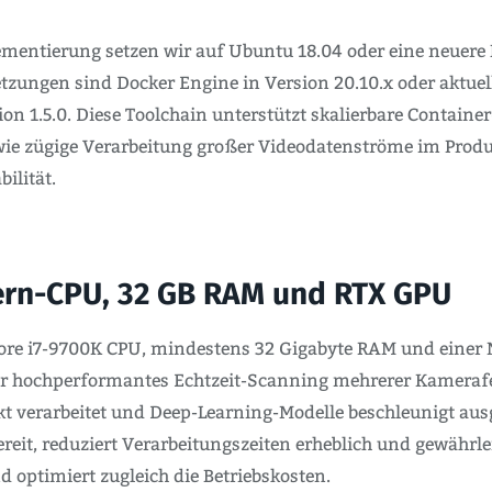
ementierung setzen wir auf Ubuntu 18.04 oder eine neuere 
tzungen sind Docker Engine in Version 20.10.x oder aktuel
ion 1.5.0. Diese Toolchain unterstützt skalierbare Contai
wie zügige Verarbeitung großer Videodatenströme im Prod
ilität.
Kern-CPU, 32 GB RAM und RTX GPU
 Core i7-9700K CPU, mindestens 32 Gigabyte RAM und eine
für hochperformantes Echtzeit-Scanning mehrerer Kamerafe
t verarbeitet und Deep-Learning-Modelle beschleunigt ausge
ereit, reduziert Verarbeitungszeiten erheblich und gewährlei
optimiert zugleich die Betriebskosten.